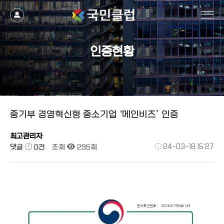
작성자
댓글
조회
작성일
인증현황
중기부 경영혁신형 중소기업 ‘메인비즈’ 인증
최고관리자
댓글
0건
조회
295회
24-03-18 15:27