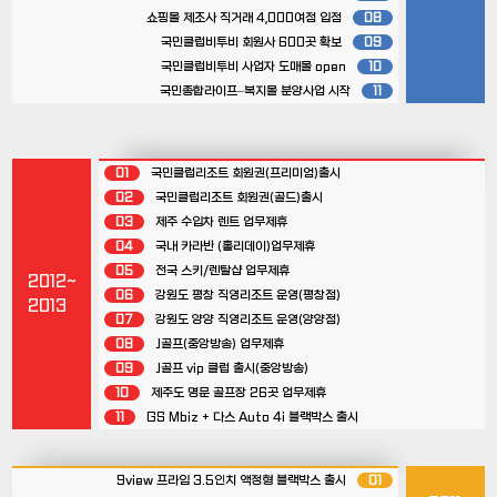
쇼핑몰 제조사 직거래 4,000여점 입점
08
국민클럽비투비 회원사 600곳 확보
09
국민클럽비투비 사업자 도매몰 open
10
국민종합라이프–복지몰 분양사업 시작
11
01
국민클럽리조트 회원권(프리미엄)출시
02
국민클럽리조트 회원권(골드)출시
03
제주 수입차 렌트 업무제휴
04
국내 카라반 (홀리데이)업무제휴
05
전국 스키/렌탈샵 업무제휴
2012~
06
강원도 평창 직영리조트 운영(평창점)
2013
07
강원도 양양 직영리조트 운영(양양점)
08
J골프(중앙방송) 업무제휴
09
J골프 vip 클럽 출시(중앙방송)
10
제주도 명문 골프장 26곳 업무제휴
11
GS Mbiz + 다스 Auto 4i 블랙박스 출시
9view 프라임 3.5인치 액정형 블랙박스 출시
01