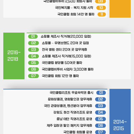
국민클럽비투비 2,500 회원사 돌파
09
국민복지몰 – 복지 지원 시작
10
국민클럽 회원 14만 명 돌파
11
01
쇼핑몰 제조사 직거래(20,000 입점)
02
쇼핑몰 – 유명브랜드 20여 곳 입점
03
전국 병원 센터 20여 곳 업무제휴
2016~
04
쇼핑몰 제조사 직거래(15,000 입점)
2018
05
국민클럽 분양몰 50여곳 돌파
06
국민클럽비투비 사업자 3,000명 돌파
07
국민클럽 회원 12만 명 돌파
국민클럽리조트 무료숙박권 출시
01
문화상품권, 영화할인권 업무제휴
02
국민 관광상품권, 펜션분야 업무제휴
03
강원도 정선 직영리조트 운영
04
충남 태안 직영리조트 운영
05
2014~
제주 입장권 할인 패키지 업무제휴
06
2015
국민클럽 회원몰 운영
07