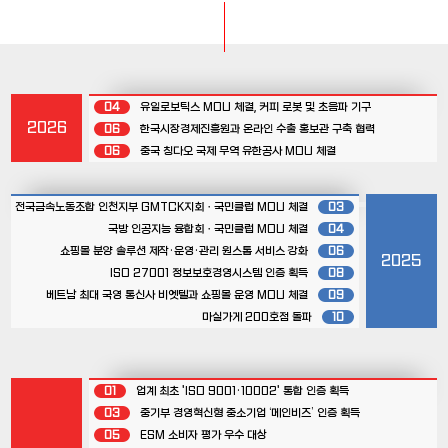
04
유일로보틱스 MOU 체결, 커피 로봇 및 초음파 기구
2026
06
한국시장경제진흥원과 온라인 수출 홍보관 구축 협력
06
중국 칭다오 국제 무역 유한공사 MOU 체결
전국금속노동조합 인천지부 GMTCK지회ㆍ국민클럽 MOU 체결
03
국방 인공지능 융합회ㆍ국민클럽 MOU 체결
04
쇼핑몰 분양 솔루션 제작·운영·관리 원스톱 서비스 강화
06
2025
ISO 27001 정보보호경영시스템 인증 획득
08
베트남 최대 국영 통신사 비엣텔과 쇼핑몰 운영 MOU 체결
09
마실가게 200호점 돌파
10
01
업계 최초 'ISO 9001·10002' 통합 인증 획득
03
중기부 경영혁신형 중소기업 ‘메인비즈’ 인증 획득
05
ESM 소비자 평가 우수 대상