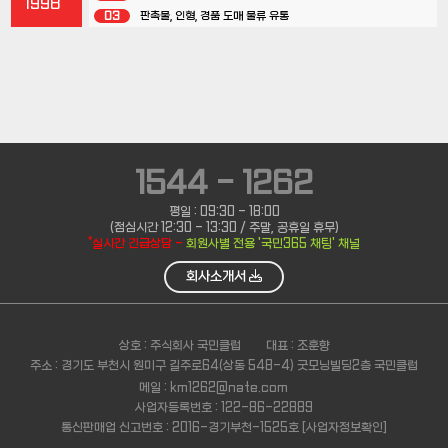
1998
03
판촉물, 인형, 경품 도매 물류 유통
1544 - 1262
평일 : 09:30 - 18:00
(점심시간 12:30 - 13:30 / 주말, 공휴일 휴무)
*실시간 긴급상담 -
회원사별 전용 '국민365 채팅' 채널
회사소개서
상호 : 주식회사 국민클럽
대표 : 조훈향
주소 : 경기도 부천시 원미구 길주로64(상동 548-4) 굿모닝빌딩2층 국민클럽
메일 : km1262@nate.com
사업자등록번호 : 122-86-22889
통신판매업 신고번호 : 2016-경기부천-1525호
[사업자정보확인]