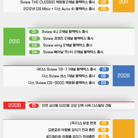
2011
9view THE CLESSIG 액정형 2채널 블랙박스 출시
02
2012년 GS Mbiz + 다스 Auto 4i 블랙박스 출시
03
01
9view 4U 2채널 블랙박스 출시
02
9view 프랜즈 2채널 블랙박스 출시
2010
03
9view wing 2채널 블랙박스 출시
04
9view 빼어날 秀(수) 2채널 블랙박스 출시
국다스 9view TB-7 1채널 블랙박스 출시
01
2009
다스 9view 센스 1채널 블랙박스 출시
02
다스 9viww DS-9000 액정형 블랙박스 출시
03
2008
01
인천 삼산동 500평 규모 단독 사옥 다스빌딩 건립
(주)다스 상호 변경
01
오픈포유 차량용 감지기 전국 총판
02
로드메이트 차량용 감지기 전국총판
03