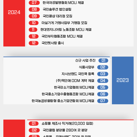
07
한국여성발명협회 MOU 체결
08
국민솔루션 법인설립
2024
09
국민콩샵 대리점 모집
10
마실가게 가맹사업부 가맹점 모집
11
현대엔지니어링 노동조합 MOU 체결
12
국민부자협동조합 MOU 체결
12
국민펫사랑 출시
신규 사업 추진
01
식품사업부
02
자사브랜드 국민쿡 등록
03
2023
(주)떡안애 ODM 계약 체결
04
한국강소기업협회 MOU체결
05
한국중소기업수출협동조함 MOU체결
06
한국농공상융합형 중소기업연합회 MOU체결
07
01
쇼핑몰 제조사 직거래(20,000 입점)
02
국민클럽 분양몰 280여 곳 분양
03
쇼핑몰 – 유명브랜드 20여 곳 입점