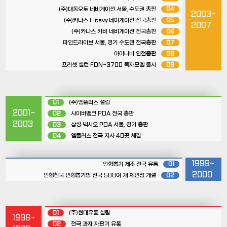
(주)대동오토 네비게이션 서울, 수도권 총판
04
2003~
(주)카나스 i-cavy 네이게이션 전국총판
05
2007
(주)카나스 카비 네비게이션 전국총판
06
파인드라이브 서울, 경기 수도권 전국총판
07
아이나비 인천총판
08
프리셋 셀런 FDN-3700 독자모델 출시
09
01
(주)엠플러스 설립
2001~
02
사이버뱅크 PDA 전국 총판
2003
03
삼성 넥시오 PDA 서울, 경기 총판
04
엠플러스 전국 지사 40곳 체결
1999~
인형뽑기 제조 전국 유통
01
2000
인형천국 인형뽑기방 전국 500여 개 체인점 개설
02
01
(주)현대유통 설립
1996~
02
전국 과자 자판기 유통