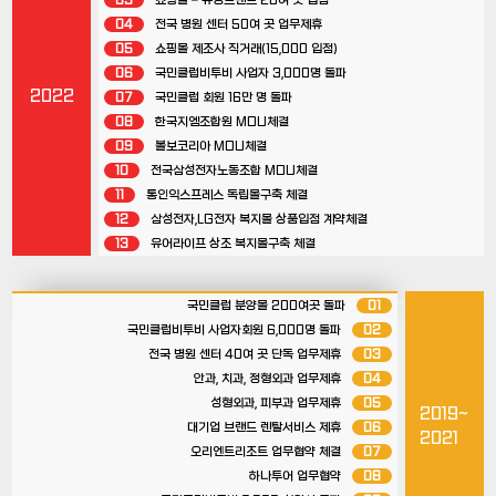
04
전국 병원 센터 50여 곳 업무제휴
05
쇼핑몰 제조사 직거래(15,000 입점)
06
국민클럽비투비 사업자 3,000명 돌파
2022
07
국민클럽 회원 16만 명 돌파
08
한국지엠조합원 MOU체결
09
볼보코리아 MOU체결
10
전국삼성전자노동조합 MOU체결
11
통인익스프레스 독립몰구축 체결
12
삼성전자,LG전자 복지몰 상품입점 계약체결
13
유어라이프 상조 복지몰구축 체결
국민클럽 분양몰 200여곳 돌파
01
국민클럽비투비 사업자회원 6,000명 돌파
02
전국 병원 센터 40여 곳 단독 업무제휴
03
안과, 치과, 정형외과 업무제휴
04
성형외과, 피부과 업무제휴
05
2019~
대기업 브랜드 렌탈서비스 제휴
06
2021
오리엔트리조트 업무협약 체결
07
하나투어 업무협약
08