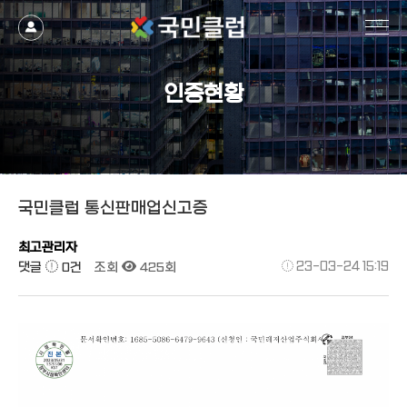
작성자
댓글
조회
작성일
인증현황
국민클럽 통신판매업신고증
최고관리자
댓글
0건
조회
425회
23-03-24 15:19