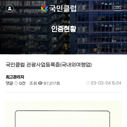
작성자
댓글
조회
작성일
인증현황
국민클럽 관광사업등록증(국내외여행업)
최고관리자
댓글
0건
조회
87,217회
23-03-24 15:24