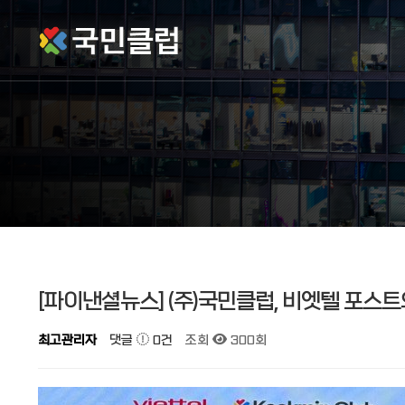
작성자
댓글
조회
작성일
[파이낸셜뉴스] (주)국민클럽, 비엣텔 포스트
최고관리자
댓글
0건
조회
300회