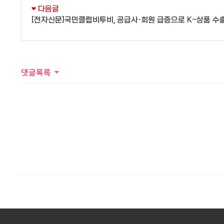
다음글
[전자신문]국민클럽비투비, 공급사·회원 급증으로 K-상품 수
댓글목록