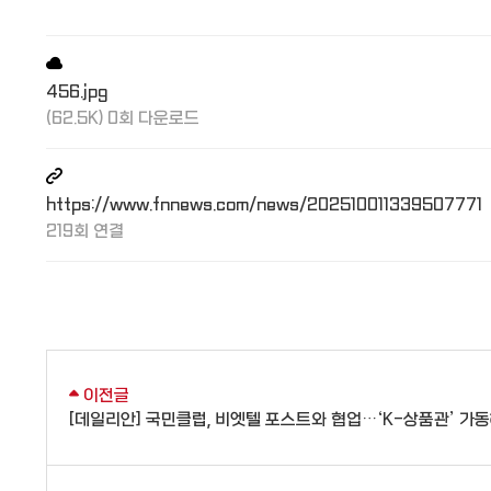
456.jpg
(62.5K) 0회 다운로드
https://www.fnnews.com/news/202510011339507771
219회 연결
이전글
[데일리안] 국민클럽, 비엣텔 포스트와 협업…‘K-상품관’ 가