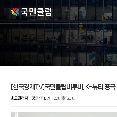
작성자
댓글
조회
작성일
[한국경제TV]국민클럽비투비, K-뷰티 중국
최고관리자
댓글
0건
조회
50회