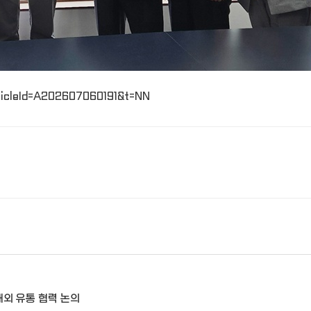
ticleId=A202607060191&t=NN
해외 유통 협력 논의