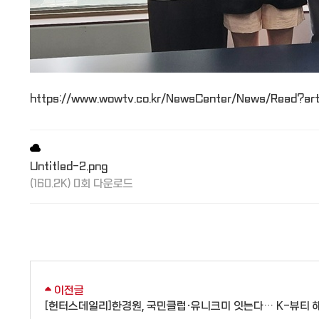
https://www.wowtv.co.kr/NewsCenter/News/Read?ar
Untitled-2.png
(160.2K) 0회 다운로드
이전글
[헌터스데일리]한경원, 국민클럽·유니크미 잇는다… K-뷰티 