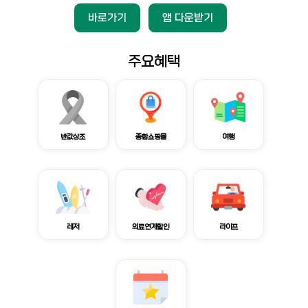
바로가기
앱 다운받기
주요혜택
반값상조
종합쇼핑몰
여행
레저
의료연계할인
라이프