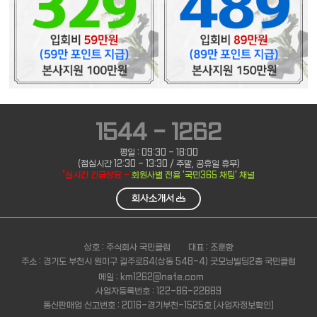
1544 - 1262
평일 : 09:30 - 18:00
(점심시간 12:30 - 13:30 / 주말, 공휴일 휴무)
*실시간 긴급상담 -
회원사별 전용 '국민365 채팅' 채널
회사소개서
상호 : 주식회사 국민클럽
대표 : 조훈향
주소 : 경기도 부천시 원미구 길주로64(상동 548-4) 굿모닝빌딩2층 국민클럽
메일 : km1262@nate.com
사업자등록번호 : 122-86-22889
통신판매업 신고번호 : 2016-경기부천-1525호
[사업자정보확인]