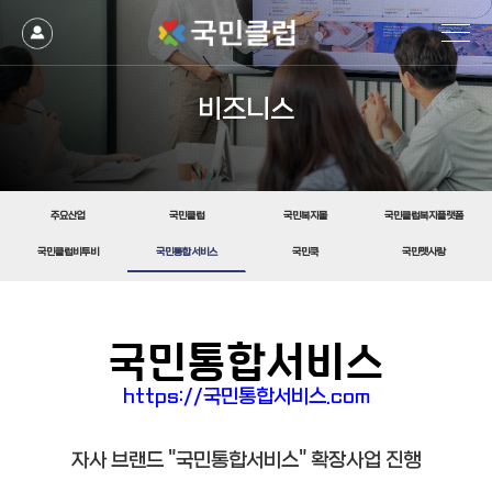
비즈니스
주요산업
국민클럽
국민복지몰
국민클럽복지플랫폼
국민클럽비투비
국민통합서비스
국민쿡
국민펫사랑
국민통합서비스
https://국민통합서비스.com
자사 브랜드 "국민통합서비스" 확장사업 진행