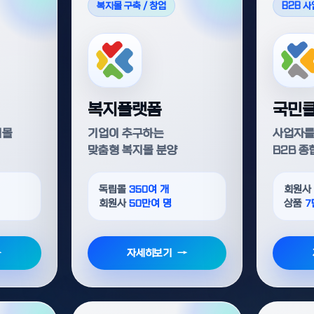
복지몰 구축 / 창업
B2B 
복지플랫폼
국민
지몰
기업이 추구하는
사업자를
맞춤형 복지몰 분양
B2B 종
독립몰
350여 개
회원
회원사
50만여 명
상품
7
자세히보기