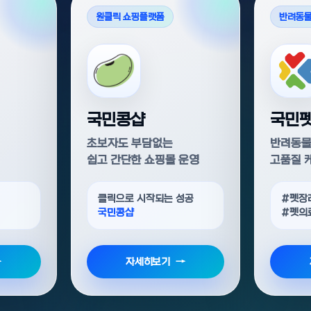
원클릭 쇼핑플랫폼
반려동물
국민콩샵
국민
초보자도 부담없는
반려동물
쉽고 간단한 쇼핑몰 운영
고품질 
클릭으로 시작되는 성공
#펫장
국민콩샵
#펫의
자세히보기