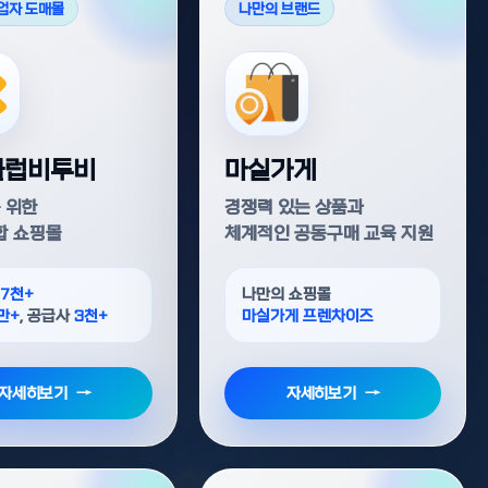
사업자 도매몰
나만의 브랜드
클럽비투비
마실가게
 위한
경쟁력 있는 상품과
합 쇼핑몰
체계적인 공동구매 교육 지원
사
7천+
나만의 쇼핑몰
만+
, 공급사
3천+
마실가게 프렌차이즈
자세히보기
자세히보기